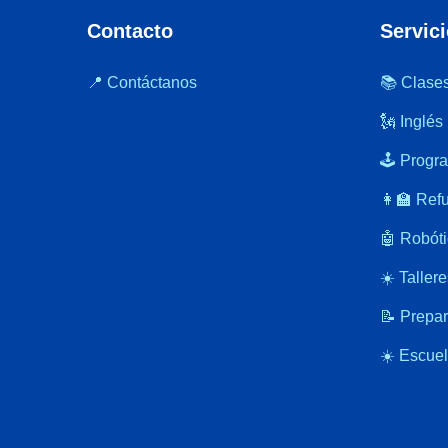
Contacto
Servic
📍 Contáctanos
📚 Clases
🗽 Inglés
🕹️ Prog
👩‍🏫 Ref
🤖 Robóti
☀️ Taller
📝 Prepa
☀️ Escuel