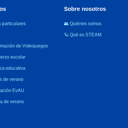
ios
Sobre nosotros
 particulares
👥 Quiénes somos
🪐 Qué es STEAM
ramación de Videojuegos
uerzo escolar
ca educativa
es de verano
ración EvAU
a de verano