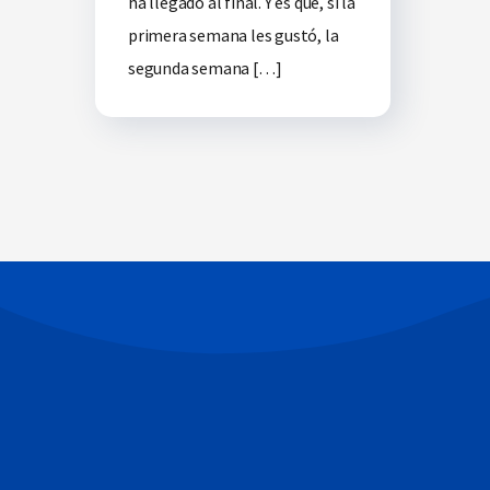
ha llegado al final. Y es que, si la
primera semana les gustó, la
segunda semana […]