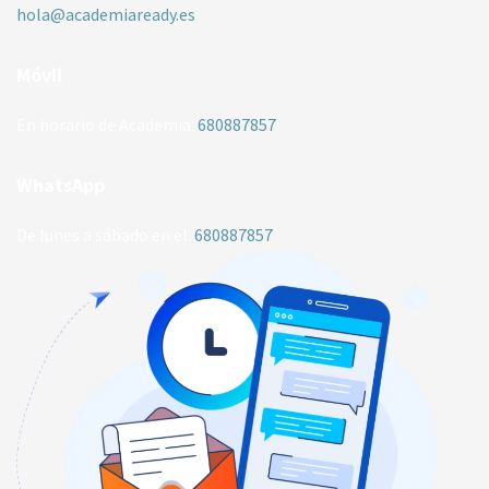
hola@academiaready.es
Móvil
En horario de Academia:
680887857
WhatsApp
De lunes a sábado en el:
680887857